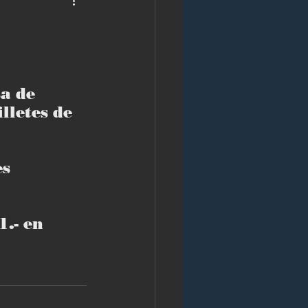
a de 
letes de 
s 
.- en 