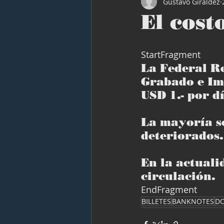
Gustavo Giraldez
El cost
StartFragment
La Federal Re
Grabado e Imp
USD 1.- por dí
La mayoría se
deteriorados.
En la actualid
circulación.
EndFragment
BILLETES
BANKNOTES
D