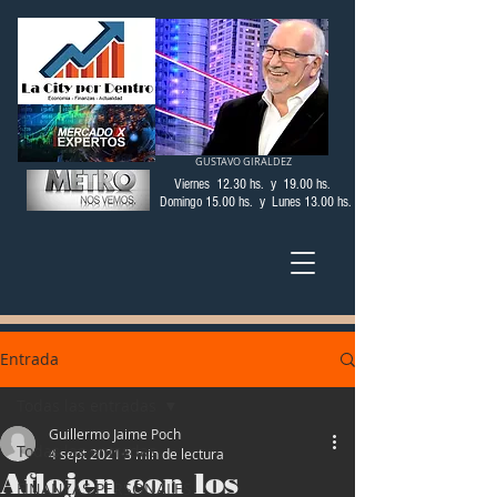
GUSTAVO GIRALDEZ
Viernes 12.30 hs. y 19.00 hs.
Domingo 15.00 hs. y Lunes 13.00 hs.
Entrada
Todas las entradas
Guillermo Jaime Poch
Todas las entradas
4 sept 2021
3 min de lectura
Aflojen con los
FINANZAS PERSONALES